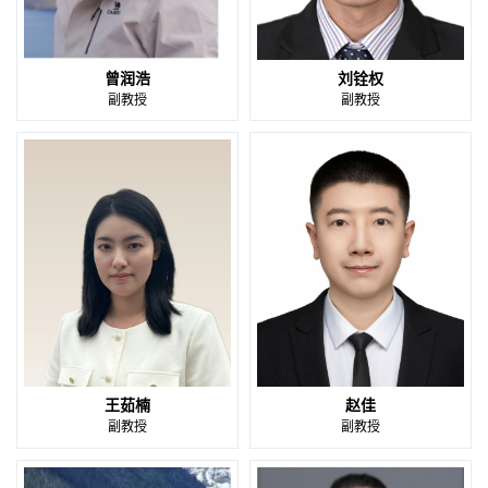
曾润浩
刘铨权
副教授
副教授
王茹楠
赵佳
副教授
副教授