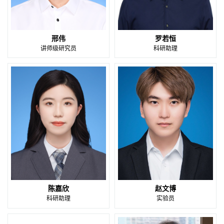
邢伟
罗若恒
讲师级研究员
科研助理
陈嘉欣
赵文博
科研助理
实验员